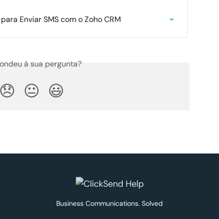
 para Enviar SMS com o Zoho CRM
ondeu à sua pergunta?
😞
😐
😃
Business Communications. Solved