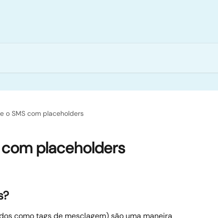
ze o SMS com placeholders
S com placeholders
s?
dos como tags de mesclagem) são uma maneira 