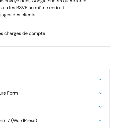
S envoyé dans Google Sheets ou Airtable
és ou les RSVP au même endroit
sages des clients
 les chargés de compte
ture Form
Form 7 (WordPress)