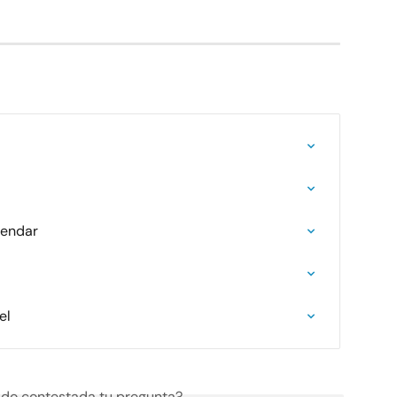
lendar
el
do contestada tu pregunta?