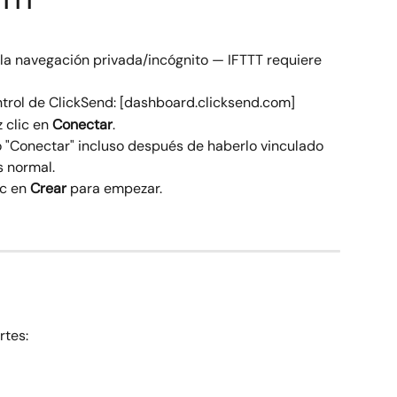
FTTT
la navegación privada/incógnito — IFTTT requiere 
ontrol de ClickSend: [dashboard.clicksend.com]
 clic en 
Conectar
.
"Conectar" incluso después de haberlo vinculado 
s normal.
ic en 
Crear
 para empezar.
rtes: