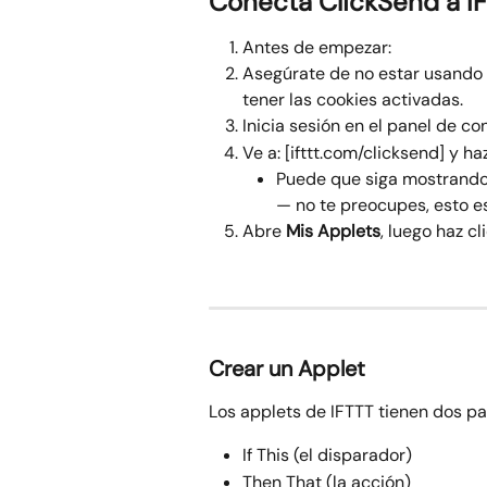
Conecta ClickSend a I
Antes de empezar:
Asegúrate de no estar usando 
tener las cookies activadas.
Inicia sesión en el panel de c
Ve a: [ifttt.com/clicksend] y haz
Puede que siga mostrando 
— no te preocupes, esto e
Abre 
Mis Applets
, luego haz cl
Crear un Applet
Los applets de IFTTT tienen dos pa
If This (el disparador)
Then That (la acción)