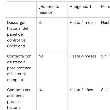
¿Hacerlo tú 
Antigüedad
Mens
mismo?
Descargar 
Sí
Hasta 4 meses
Hast
historial del 
panel de 
control de 
ClickSend
Contacta con 
No
Hasta 4 meses
Sin l
asistencia 
para obtener 
el historial 
completo
Contacta con 
No
Hasta 2 años
Sin l
asistencia 
para el 
historial 