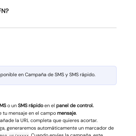
TFN?
isponible en Campaña de SMS y SMS rápido.
SMS
 o un 
SMS rápido
 en el 
panel de control.
ce tu mensaje en el campo 
mensaje
.
 añade la URL completa que quieres acortar.
rga, generaremos automáticamente un marcador de 
. Cuando envíes la campaña, este 
msg.us/xxxxx