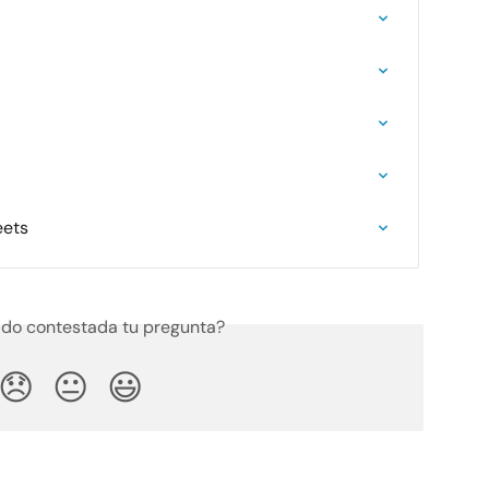
eets
do contestada tu pregunta?
😞
😐
😃