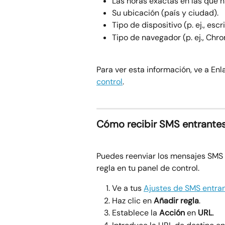
Las horas exactas en las que hi
Su ubicación (país y ciudad).
Tipo de dispositivo (p. ej., escr
Tipo de navegador (p. ej., Chrom
Para ver esta información, ve a E
control
.
Cómo recibir SMS entrantes
Puedes reenviar los mensajes SMS 
regla en tu panel de control.
Ve a tus 
Ajustes de SMS entra
Haz clic en 
Añadir regla
.
Establece la 
Acción
 en 
URL
.