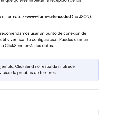
la que quieres habilitar la recepción de los 
 el formato 
x-www-form-urlencoded
 (no JSON).
z, recomendamos usar un punto de conexión de 
til y verificar tu configuración. Puedes usar un 
o ClickSend envía los datos.
jemplo. ClickSend no respalda ni ofrece 
rvicios de pruebas de terceros.