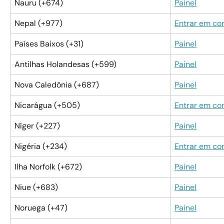
Nauru (+674)
Painel
Nepal (+977)
Entrar em co
Países Baixos (+31)
Painel
Antilhas Holandesas (+599)
Painel
Nova Caledônia (+687)
Painel
Nicarágua (+505)
Entrar em co
Níger (+227)
Painel
Nigéria (+234)
Entrar em co
Ilha Norfolk (+672)
Painel
Niue (+683)
Painel
Noruega (+47)
Painel