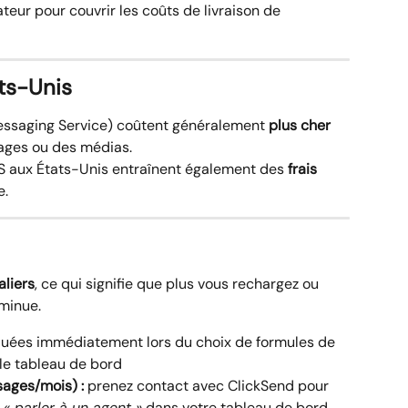
ateur pour couvrir les coûts de livraison de 
ts-Unis
saging Service) coûtent généralement 
plus cher 
mages ou des médias.
aux États-Unis entraînent également des 
frais 
e.
aliers
, ce qui signifie que plus vous rechargez ou 
iminue.
quées immédiatement lors du choix de formules de 
le tableau de bord
ages/mois) :
 prenez contact avec ClickSend pour 
 
« parler à un agent »
 dans votre tableau de bord 