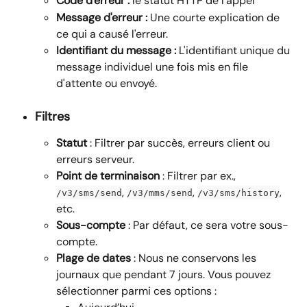
Code d'erreur :
 le statut HTTP de l'appel
Message d'erreur :
 Une courte explication de 
ce qui a causé l'erreur.
Identifiant du message :
 L'identifiant unique du 
message individuel une fois mis en file 
d'attente ou envoyé.
Filtres
Statut
 : Filtrer par succès, erreurs client ou 
erreurs serveur.
Point de terminaison
 : Filtrer par ex., 
, 
, 
, 
/v3/sms/send
/v3/mms/send
/v3/sms/history
etc.
Sous-compte
 : Par défaut, ce sera votre sous-
compte.
Plage de dates
 : Nous ne conservons les 
journaux que pendant 7 jours. Vous pouvez 
sélectionner parmi ces options :