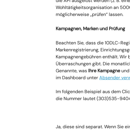
die API ausgelöst werden (z. B. ein
Wohltätigkeitsorganisation an 50
möglicherweise „prüfen“ lassen.
Kampagnen, Marken und Prüfung
Beachten Sie, dass die 10DLC-Regi
Markenregistrierung, Einrichtungs
Kampagnengebühren enthält. Wir be
Überraschungen gibt. Die monatlic
Genannte, was 
Ihre Kampagne
 und
im Dashboard unter 
Absender ver
Im folgenden Beispiel aus dem Cl
die Nummer lautet (303)535-9404
Ja, diese sind separat. Wenn Sie ei