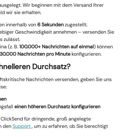
ausgelegt. Wir beginnen mit dem Versand Ihrer 
d wir sie erhalten.
n innerhalb von 
6 Sekunden
 zugestellt.
iebiger Geschwindigkeit annehmen – versenden Sie 
s zulässt.
a (z. B. 
100.000+ Nachrichten auf einmal
) können 
30.000 Nachrichten pro Minute
 konfigurieren.
hnelleren Durchsatz?
ftskritische Nachrichten versenden, geben Sie uns 
se:
hen
gsfall 
einen höheren Durchsatz konfigurieren
lickSend für dringende, groß angelegte 
n den 
Support 
, um zu erfahren, ob Sie berechtigt 