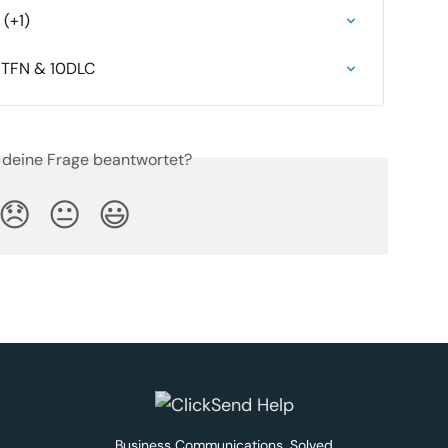
 (+1)
 TFN & 10DLC
 deine Frage beantwortet?
😞
😐
😃
Business Communications. Solved