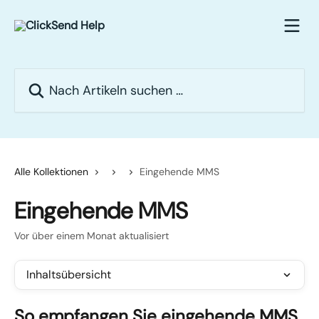
Zum Hauptinhalt springen
Nach Artikeln suchen …
Alle Kollektionen
Eingehende MMS
Eingehende MMS
Vor über einem Monat aktualisiert
Inhaltsübersicht
So empfangen Sie eingehende MMS