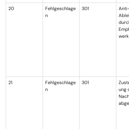
20
Fehlgeschlage
301
Anti
n
Able
durc
Empf
werk
21
Fehlgeschlage
301
Zust
n
ung 
Nach
abge