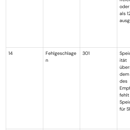
oder
als 1
ausg
14
Fehlgeschlage
301
Spei
n
ität 
übers
dem 
des 
Empf
fehlt
Spei
für 