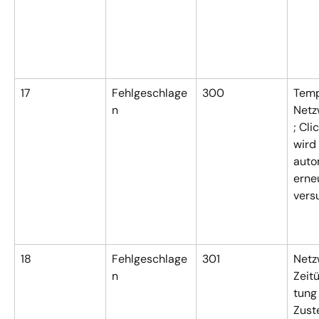
17
Fehlgeschlage
300
Temp
n
Netz
; Cli
wird 
auto
erne
vers
18
Fehlgeschlage
301
Netz
n
Zeit
tung 
Zust