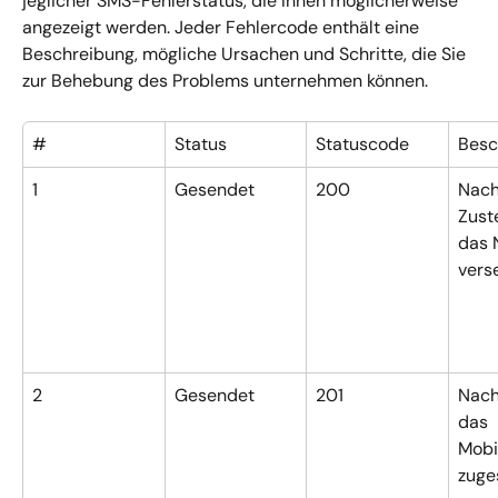
jeglicher SMS-Fehlerstatus, die Ihnen möglicherweise 
angezeigt werden. Jeder Fehlercode enthält eine 
Beschreibung, mögliche Ursachen und Schritte, die Sie 
zur Behebung des Problems unternehmen können.
#
Status
Statuscode
Besc
1
Gesendet
200
Nach
Zust
das 
vers
2
Gesendet
201
Nach
das 
Mobi
zuges