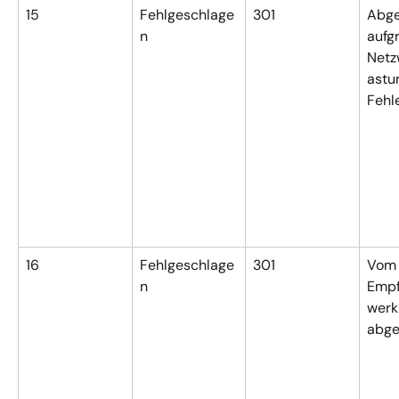
15
Fehlgeschlage
301
Abge
n
aufg
Netz
astu
Fehl
16
Fehlgeschlage
301
Vom
n
Empf
werk
abge