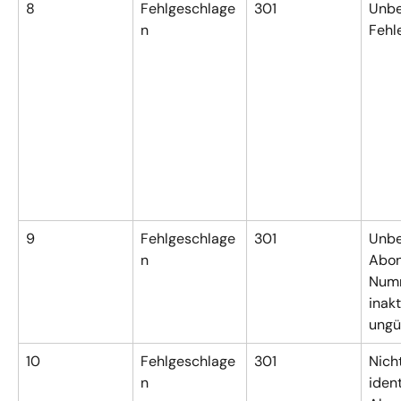
8
Fehlgeschlage
301
Unbe
n
Fehl
9
Fehlgeschlage
301
Unbe
n
Abon
Numm
inakt
ungü
10
Fehlgeschlage
301
Nicht
n
ident