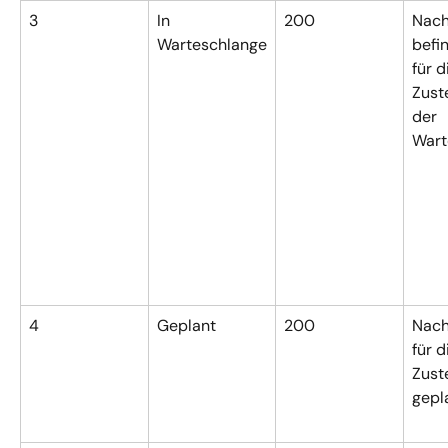
3
In 
200
Nach
Warteschlange
befin
für d
Zuste
der 
Wart
4
Geplant
200
Nachr
für d
Zust
gepl