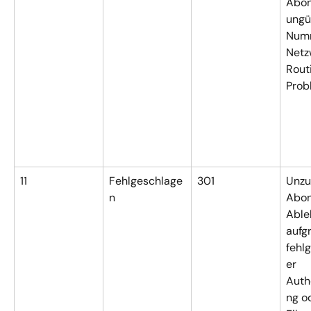
Abon
ungül
Numm
Netz
Rout
Prob
11
Fehlgeschlage
301
Unzu
n
Abon
Able
aufg
fehl
er 
Authe
ng o