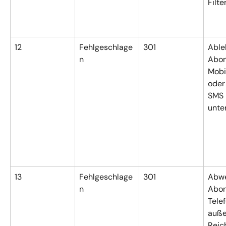
Filt
12
Fehlgeschlage
301
Able
n
Abon
Mobi
oder
SMS 
unte
13
Fehlgeschlage
301
Abwe
n
Abon
Telef
auße
Reic