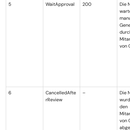
5
WaitApproval
200
Die 
warte
manu
Gene
durc
Mitar
von 
6
CancelledAfte
–
Die 
rReview
wurd
den 
Mita
von 
abge